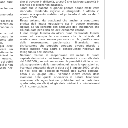
che si trovano in difficoltà, anziché che iscrivere passività in
arie sulle
bilancio per crediti non incassati.
Tanto che le banche di grande portata hanno molte volte
che hanno
rilanciato, rendendo migliore e allargando l' offerta in
relazione a quanto stabilito nel protocollo d' inte sa del 3
ento della
agosto 2009.
Resta soltanto da auspicarsi che anche la conduzione
 sei me si
pratica dell' intera operazione sia in questo momento
contenuta
ispirata ad un concetto con sapevole dell' importanza che
canoni di
ciò può dare per il rilan cio dell' economia italiana.
E non venga fermata da alcuni punti meramente formali:
denze dei
come ad esempio la circostanza che la richiesta di
ortare le
rateizzazione deve essere proposta con la giustificazione
orto alle
della momentanea problematica finanziaria, una
li.
dichiarazione che potrebbe stoppare diverse piccole e
iù delle
medie imprese nella paura di conseguenze negative sul
esenta un
rating futuro dell' impresa.
ettamente
Saranno materia di sospensione del mutuo le quote
uitasi in
capitale dei mutui e dei leasing finanziari in corso alla data
n essere.
del 3/8/2009, per cui non avranno la possibilità di far ricorso
 dei debiti
alla sospensione delle rate dei mutui , tutte le operazioni ed
ietà e non
i contratti sottoscritti dopo la data del 3 agosto 2009, anche
liti nell'
se nell' arco del periodo di validità dell' avviso comune,
ossia il 30 giugno 2010. Verranno inoltre esclusi dalla
moratoria tutte quelle operazioni di natura finanziaria
connesse alle agevolazione pubbliche, ed in particolare
quelle collegate alla tipologia dei contributi in conto interessi
e/o in conto capitale.