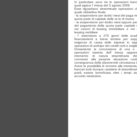
In particolare sono tre le operazioni banc
quali agisce l' intesa del 3 agosto 2009.
Esse riguardano determinate operazioni 
quale obbiettivo finale:
- la sospensione per dodici mesi del paga m
quota parte di capitale delle ra te di mutuo
- la sospensione per dodici mesi oppure per
del pagamento della quota parte capitale 
nei canoni di leasing immobiliare e nei 
leasing mobiliare
- l' estensione a 270 giorni delle sca
finanziamenti a breve termine per sopp
esigenze di cassa delle imprese in rapp
operazioni di anticipo dei crediti certi e esigibi
Ovviamente la concessione di una o p
operazioni materia dell' intesa rappr
intervento di natura straordinaria dir
connesso alla pesante situazione costit
conseguenza della sfavorevole circostanza i
Avere la possibilità di ricorrere alla moratoria
bancari avrà dunque carattere di straordinar
potrà essere beneficiata oltre i tempi stabi
accordo medesimo.