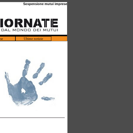
Sospensione mutui imprese
se
Ultime notizie