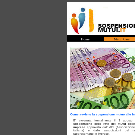
Home
Mutui Casa
Come avviene la sospensione mutuo alle i
E' avvenuta formalmente il 3 agosto 
sospensione delle rate dei mutui dell
imprese
approvata dall' ABI (Associazione
italiana) e dalle associazioni del 
rappresentano le imprese.