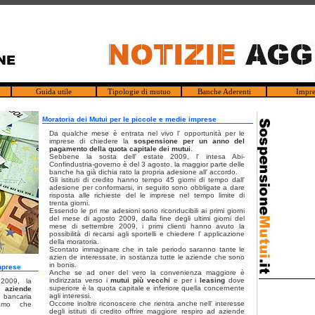
Guida utile
Tipologie di mutuo
Banche Aderenti
Impre
Moratoria dei Mutui per le piccole e medie imprese
Da qualche mese è entrata nel vivo l' opportunità per le
imprese di chiedere la
sospensione per un anno del
pagamento della quota capitale dei mutui
.
Sebbene la sosta dell' estate 2009, l' intesa Abi-
Confindustria-governo è del 3 agosto, la maggior parte delle
banche ha già dichia rato la propria adesione all' accordo.
Gli istituti di credito hanno tempo 45 giorni di tempo dall'
adesione per conformarsi, in seguito sono obbligate a dare
risposta alle richieste del le imprese nel tempo limite di
trenta giorni.
Essendo le pri me adesioni sono riconducibili ai primi giorni
del mese di agosto 2009, dalla fine degli ultimi giorni del
mese di settembre 2009, i primi clienti hanno avuto la
possibilità di recarsi agli sportelli e chiedere l' applicazione
della moratoria.
Scontato immaginare che in tale periodo saranno tante le
azien de interessate, in sostanza tutte le aziende che sono
in bonis.
mprese
Anche se ad oner del vero la convenienza maggiore è
indirizzata verso i
mutui più vecchi
e per
i
leasing
dove
2009, la
superiore è la quota capitale e inferiore quella concernente
e aziende
agli interessi.
 bancaria
Occorre inoltre riconoscere che rientra anche nell' interesse
ramo che
degli istituti di credito offrire maggiore respiro ad aziende