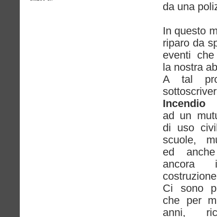
da una poli
In questo m
riparo da sp
eventi che
la nostra ab
A tal pr
sottoscri
Incendio 
ad un mutu
di uso civil
scuole, mu
ed anche 
ancora 
costruzione
Ci sono poi
che per m
anni, ri