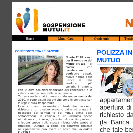
Home
Mutui Casa
Guida utile
Tipol
POLIZZA I
CONFRONTO TRA LE BANCHE
Novità 2010: costi
MUTUO
per il contratto del
mutuo più alti
. Per
coloro che
desiderano
a
cquistare casa
le
nuove norme della
Banca d' Italia
rendono più
semplici il raffronto
con le altre soluzioni finanziarie dei concorrenti e la
valutazione dei costi delle varie banche.
Tuttavia tra le novità previste dalle nuove norma del
appartamen
2010, vi sono alcuni aspetti che sono in contrasto con
le regole sulla trasparenza.
apertura d
Fino a questo momento i clienti che facevano
richiesta di un prestito avevano diritto ad entrare in
possesso del contrat to del mutuo prima della
richiesto d
sottoscrizione in cambio di un rimborso spese
attualmente , invece, gli istituti di credito possono
(la Banca 
chiedere spese nella stessa misura delle spese di
istruttoria. Dunque la copia del contratto richiesta
che tale be
anticipatamente può avere un costo che va da
200
€.
a
250 €.
.