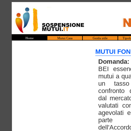
Home
Mutui Casa
Guida utile
Tipol
MUTUI FON
Domanda:
BEI essen
mutui a qua
un tasso
confronto d
dal mercat
valutati c
agevolati 
parte 
dell'Accord