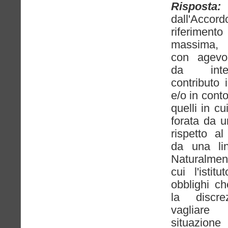
Risposta:
L
dall'Acc
riferiment
massima, a
con agevol
da inte
contributo 
e/o in cont
quelli in cu
forata da u
rispetto a
da una lin
Naturalment
cui l'istit
obblighi c
la discrez
vagliare 
situazione